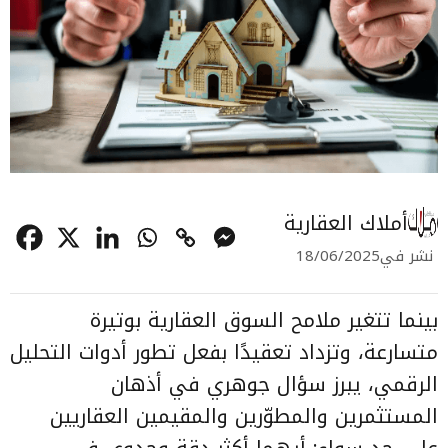
أملاك العقارية
نشر في
18/06/2025
بينما تتغير ملامح السوق العقارية بوتيرة
متسارعة، وتزداد تعقيدًا بفعل تطور أدوات التحليل
الرقمي، يبرز سؤال جوهري في أذهان
المستثمرين والمطوّرين والمقيمين العقاريين
على حد سواء: أيهما أكثر دقة وجدوى في