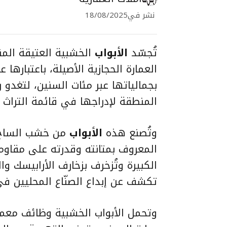
نشر في
18/08/2025
تُجسّد
الأبواب
الخشبية العتيقة المن
العمارة الحجازية الأصيلة، باعتبارها
بجمالياتها عبر مئات السنين، لتغدو رم
المنطقة لإدراجها في قائمة التراث 
وتُصنع هذه
الأبواب
من خشب الساج و
المعروف بمتانته وقدرته على مقاومة 
الكبيرة وتُزخرف بزخارف الأرابيسك و
تكشف عن إبداع الصنّاع المحليين في 
وتحمل الأبواب الخشبية وظائف معمار