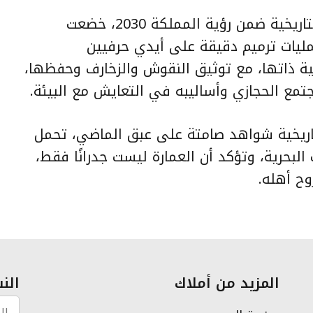
وفي إطار جهود الحفاظ على جدة التاريخية ضمن رؤية المملكة 2030، خضعت
عمليات ترميم دقيقة على أيدي حرفيين
ة ذاتها، مع توثيق النقوش والزخارف وحفظها،
مع الحجازي وأساليبه في التعايش مع البيئة.
اريخية شواهد صامتة على عبق الماضي، تحمل
البحرية، وتؤكد أن العمارة ليست جدرانًا فقط،
وح أهله.
المزيد من أملاك
النش