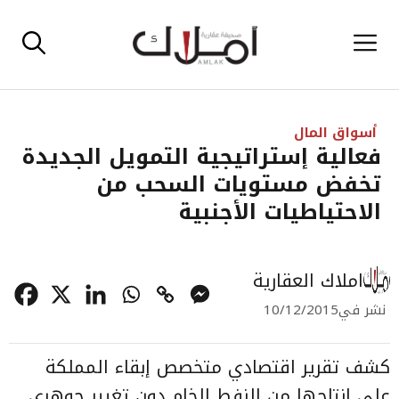
نتقل
القائمة
لى
لمحتوى
أسواق المال
فعالية إستراتيجية التمويل الجديدة
تخفض مستويات السحب من
الاحتياطيات الأجنبية
املاك العقارية
نشر في
10/12/2015
كشف تقرير اقتصادي متخصص إبقاء المملكة
على إنتاجها من النفط الخام دون تغيير جوهري