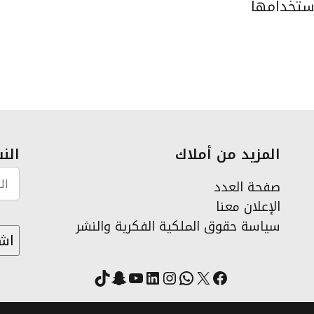
استخدامها
المزيد من أملاك
النش
صفحة العدد
الإعلان معنا
سياسة حقوق الملكية الفكرية والنشر
X
فيسبوك
لينكد إن
واتساب
انستقرام
سناب شات
يوتيوب
تيك توك