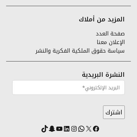
المزيد من أملاك
صفحة العدد
الإعلان معنا
سياسة حقوق الملكية الفكرية والنشر
النشرة البريدية
X
فيسبوك
لينكد إن
واتساب
انستقرام
سناب شات
يوتيوب
تيك توك