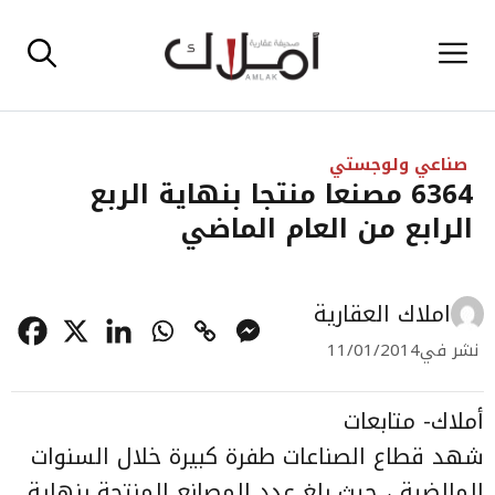
نتقل
القائمة
لى
لمحتوى
صناعي ولوجستي
6364 مصنعا منتجا بنهاية الربع
الرابع من العام الماضي
املاك العقارية
نشر في
11/01/2014
أملاك- متابعات
شهد قطاع الصناعات طفرة كبيرة خلال السنوات
المالضية ، حيث بلغ عدد المصانع المنتجة بنهاية