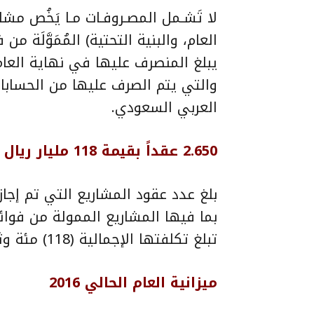
لا تَشـمل المصـروفـات مـا يَخُص مشا
العام، والبنية التحتية) المُمَوَّلَة من
والتي يتم الصرف عليها من الحسا
العربي السعودي.
2.650 عقداً بقيمة 118 مليار ريال
بلغ عدد عقود المشاريع التي تم إجازت
تبلغ تكلفتها الإجمالية (118) مئة وثمانية عشر مليار ريال.
ميزانية العام الحالي 2016