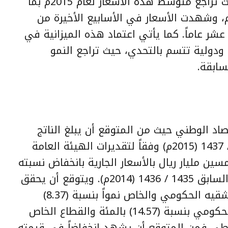
الانخفاض الشديد لأسعار البترول حيث تراجع متوسط هذه الأسعار لعام 2015م بما
زيد عن 45% عن معدلها عام 2014م، وشهدت الأسعار في الأسابيع الأخيرة من
شر عاماً. كما يأتي اعتماد هذه الميزانية في
ودولية تتسم بالتحدي، حيث تراجع النمو
سابقة.
تصاد الوطني حيث من المتوقع أن يبلغ الناتج
المحلي الإجمالي لهذا العام 1436 / 1437 (2015م) وفقاً لتقديرات الهيئة العامة
بع مئة وخمسين مليار ريال بالأسعار الجارية بانخفاض نسبته
(13.35) بالمئة مقارنة بالعام المالي السابق 1435 / 1436 (2014م). ويتوقع أن يحقق
الناتج المحلي للقطاع غير النفطي بشقيه الحكومي والخاص نمواً بنسبة (8.37)
بالمئة حيث يتوقع أن ينمو القطاع الحكومي بنسبة (14.57) بالمئة والقطاع الخاص
لقطاع النفطي فمن المتوقع أن يشهد انخفاضاً في قيمته