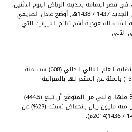
في قصر اليمامة بمدينة الرياض اليوم الاثنين،
للميزانية العامة للدولة للعام المالي الجديد 1437 / 1438هـ, أوضح عادل الطريفي
ة الأنباء السعودية أهم نتائج الميزانية التي
 الآتي :
يُتَوَقَّع أن تبلغ الإيرادات الفعلية في نهاية العام المالي الحالي (608) ست مئة
تمثل الإيرادات البترولية (73%) بالمئة منها، والتي من المتوقع أن تبلغ (444.5)
أربعمائة وأربعة وأربعين ملياراً وخمس مئة مليون ريال بانخفاض نسبته (23%) عن