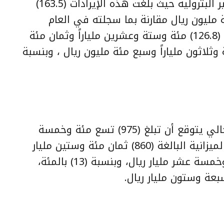
حققت الدولة زيادات في الإيرادات غير البترولية حيث بلغت هذه الإيرادات (163.5)
 مليون ريال مقارنة بما سجلته في العام
المالي السابق 1435 / 1436(2014م) (126.8) مئة وستة وعشرين ملياراً وثمان مئة
ل، بزيادة قدرها (36.7) ستة وثلاثون ملياراً وسبع مئة مليون ريال ، وبنسبة
المصروفات الفعلية للعام المالي الحالي يتوقع أن تبلغ (975) تسع مئة وخمسة
وسبعين مليار ريال مقارنة بتقديرات الميزانية البالغة (860) ثمان مئة وستين مليار
ريال، وذلك بزيادة قدرها (115) مئة وخمسة عشر مليار ريال، وبنسبة (13) بالمئة،