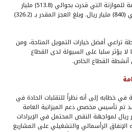
كشف وزير المالية عن الإيرادات العامة للموازتة التي قدرت بحوالي (513.8) مليار
ريال , فيما حددت المصروفات بحوالي (840) مليار ريال. وبلغ العجز المقدر بـ (326.2)
ة تراعي أفضل خيارات التمويل المتاحة، ومن
 لا يؤثر سلبا على السيولة لدى القطاع
أنشطة القطاع الخاص.
ة في خطابه إلى أنه نظراً للتقلبات الحادة في
فقد تم تأسيس مخصص دعم الميزانية العامة
ين مليار ريال لمواجهة النقص المحتمل في الإيرادات
يه الإنفاق الرأسمالي والتشغيلي على المشاريع