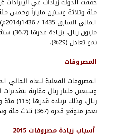
مئة وثلاثة وستين ملياراً وخمس مئة
مليون ريا
نمو تعادل (29%).
المصروفات
بعجز متوقع قدره (367) ثلاث مئة وسبعة وستون مليار ريال.
أسباب زيادة مصروفات 2015