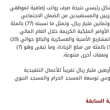
شكل رئيسي نتيجة صرف رواتب إضافية لموظفي
ريين والمستفيدين من الضمان الاجتماعي
والمتقاعدين التي بلغت (88) ثمانية وثمانين مليار ريال، وتمثل ما نسبته (77) بالمئة
لأوامر الملكية الكريمة خلال العام المالي
الحالي. بالإضافة لما تم صرفه على المشاريع الأمنية والعسكرية والبالغ حوالي (20)
عشرين مليار ريال، وهو ما نسبته (17) بالمئة من مبلغ الزيادة، وما تبقى وهو (7)
ونفقات أخرى متنوعة.
 مبلغ (44) أربعة وأربعين مليار ريال تقريباً للأعمال التنفيذية
وعي توسعة المسجد الحرام والمسجد النبوي
ة السابقة