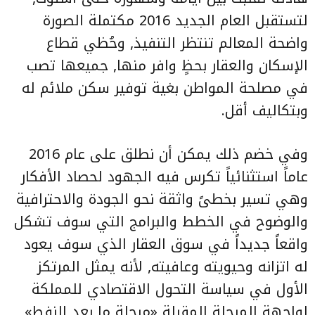
لتستقبل العام الجديد 2016 مكتملة الصورة
واضحة المعالم تنتظر التنفيذ, وحُظي قطاع
الإسكان والعقار بحظٍ وافر منها, جميعها تصب
في مصلحة المواطن بغية توفير سكن ملائم له
وبتكاليف أقل.
وفي خضم ذلك يمكن أن نطلق على عام 2016
عاماً استثنائياً تكرس فيه الجهود لحصاد الأفكار
وهي تسير بخطىً واثقة نحو الجودة والاحترافية
والوضوح في الخطط والبرامج التي سوف تشكل
واقعاً جديداً في سوق العقار الذي سوف يعود
له اتزانه وحيويته وعافيته, لأنه يمثل المرتكز
الأول في سياسة التحول الاقتصادي للمملكة
لواجهة المرحلة المقبلة «مرحلة ما بعد النفط»,