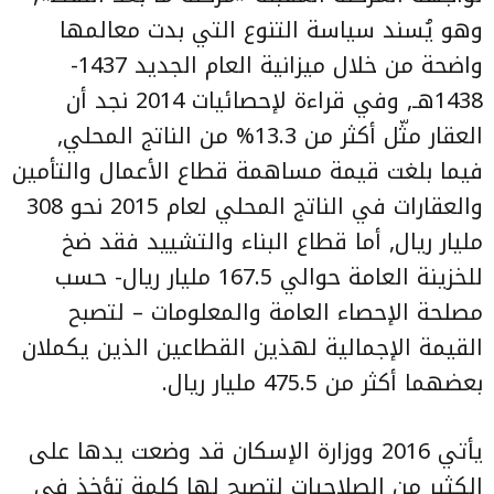
وهو يُسند سياسة التنوع التي بدت معالمها
واضحة من خلال ميزانية العام الجديد 1437-
1438هـ, وفي قراءة لإحصائيات 2014 نجد أن
العقار مثّل أكثر من 13.3% من الناتج المحلي,
فيما بلغت قيمة مساهمة قطاع الأعمال والتأمين
والعقارات في الناتج المحلي لعام 2015 نحو 308
مليار ريال, أما قطاع البناء والتشييد فقد ضخ
للخزينة العامة حوالي 167.5 مليار ريال- حسب
مصلحة الإحصاء العامة والمعلومات – لتصبح
القيمة الإجمالية لهذين القطاعين الذين يكملان
بعضهما أكثر من 475.5 مليار ريال.
يأتي 2016 ووزارة الإسكان قد وضعت يدها على
الكثير من الصلاحيات لتصبح لها كلمة تؤخذ في