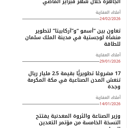
الجاهزة خلال شهر فبراير الماضي
أملاك العقارية
24/02/2026
تعاون بين “أسمو “و”آركابيتا” لتطوير
منشأة لوجستية في مدينة الملك سلمان
للطاقة
أملاك العقارية
29/01/2026
17 مشروعًا تطويريًّا بقيمة 2.5 مليار ريال
تنعش المدن الصناعية في مكة المكرمة
وجدة
أملاك العقارية
14/01/2026
وزير الصناعة والثروة المعدنية يفتتح
النسخة الخامسة من مؤتمر التعدين