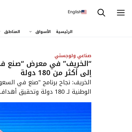
نتقل
لى
English
لمحتوى
الرئيسية
الأسواق
المناطق
صناعي ولوجستي
“الخريف” في معرض “صنع في 
إلى أكثر من 180 دولة
الخريف: نجاح برنامج "صنع في السعو
الوطنية لـ 180 دولة وتحقيق أهداف رؤية 2030.