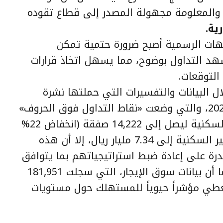
ة والمعلومة مجهولة المصدر إلى قطاع تقوده
ية.
جهات الرسمية أصبح ضرورة حتمية تمكن
د التداول بوضوح، مما يسهل اتخاذ قرارات
التوقعات.
 البيانات والتفسيرات التي حملتها نشرة
الهيئة العامة للعقار لشهر مارس 2026، والتي وضعت «نقاط التداول فوق الحروف»
فرغم رصد تراجع في عدد الصفقات السكنية ليصل إلى 14,222 صفقة (انخفاض 22%
شهرياً) ، وانخفاض قيمة الصفقات غير السكنية إلى 7.34 مليار ريال، إلا أن هذه
قدرة على إعادة ضبط استراتيجياتهم بما يتوافق
مع حركة العرض والطلب الفعلية، كما أن بيانات سوق الإيجار، التي سجلت 181,951
تعطي مؤشراً حيوياً للمستهلك حول مستويات