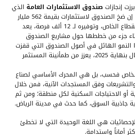
زت إنجازات
صندوق الاستثمارات العامة
الذي
وضع بصمته في توجهات السوق؛ إذ إن ضخ الصندوق لاستثمارات بقيمة 562 مليار
ريال في القطاع العقاري من خلال القطاع الخاص، وتوفيره لـ 12 ألف فرصة، يعد
بناء جزء من خططها حول مشاريع الصندوق
 النمو الهائل في أصول الصندوق التي قفزت
بنحو 6 أضعاف لتتجاوز 3.4 تريليون ريال بنهاية 2025، يعزز من طمأنينة المستثمر
الخاص فحسب، بل هي المحرك الأساسي لصناع
 والتشريعات وفق المستجدات الآنية، فمن خلال
ية أو الاحتياجات السكنية لكل منطقة؛ ومن ثم
ة جاذبية السوق، كما حدث في مدينة الرياض.
لإحصائيات هي اللغة الوحيدة التي لا تخطئ
ر أماناً واستدامة.