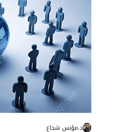
د.مؤنس شجاع