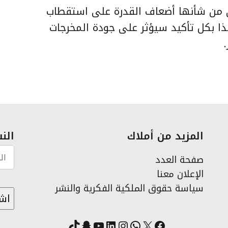
ي من شأنها أضعاف القدرة على استقطاب
هذا بكل تأكيد سيؤثر على جودة المخرجات
المزيد من أملاك
النش
صفحة العدد
الإعلان معنا
سياسة حقوق الملكية الفكرية والنشر
X
فيسبوك
لينكد إن
واتساب
انستقرام
سناب شات
يوتيوب
تيك توك