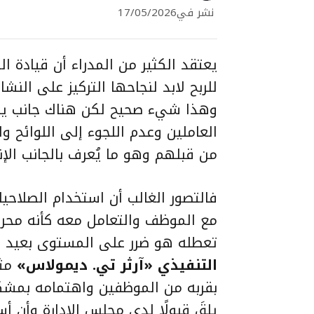
نشر في
17/05/2026
يعتقد الكثير من المدراء أن قيادة ال
للربح لابد لنجاحها التركيز على النش
وهذا شيء صحيح لكن هناك جانب يتم 
العاملين وعدم اللجوء إلى اللوائح و
من قبلهم وهو ما يُعرف بالجانب الإن
فالتصور الغالب أن استخدام الصلاح
مع الموظف والتعامل معه كأنه محر
تعطله هو ضرر على المستوى بعيد ا
التنفيذي «آرثر تي. ديمولاس»
مثا
بقربه من الموظفين واهتمامه بمشكلا
يلقَ قبولًا لدى مجلس الإدارة وأن أ