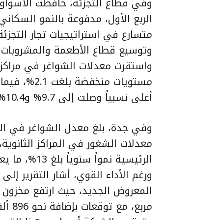
وفي قطاع التجزئة، حافظت الأسواق 
الربع الأول، مدفوعة بالنمو السكاني
متسارع في استراتيجيات تجار التجزئة
وتوسيع قطاع الأطعمة والمشروبات.
واستقرت معدلات الشواغر في مراكز ا
مستويات منخف
أعلى نسبياً وصلت إلى 9.7% و10.4%.
معدلات الشغور في المراكز الثانوية،
الرئيسية نموا
ورغم الأداء القوي، أشار التقرير إ
مربع،