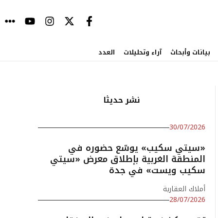
بيانات وأبحاث
آراء وتحليلات
العدد
نشر حديثا
30/07/2026
«سيتي سكيب» يوسّع حضوره في
المنطقة الغربية بإطلاق معرض «سيتي
سكيب ويست» في جدة
أملاك العقارية
28/07/2026