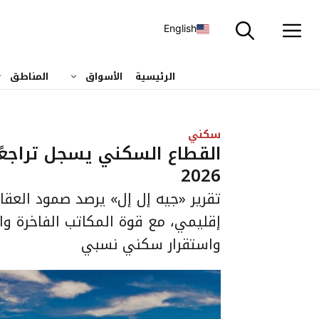
نتقل
لى
English
لمحتوى
الرئيسية
الأسواق
المناطق
سكني
القطاع السكني يسجل تراجعًا
2026
تقرير «جيه إل إل» يرصد صمود العقا
إقليمي، مع قوة المكاتب الفاخرة وا
واستقرار سكني نسبي