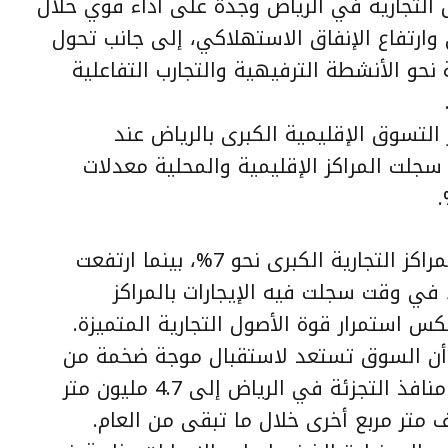
التجارية في الرياض وجدة على أداء قوي خلال
 وارتفاع الإنفاق الاستهلاكي، إلى جانب تحول
 نحو الأنشطة الترفيهية والتجارب التفاعلية
لتسوق الإقليمية الكبرى بالرياض عند
ضة بلغت 2.1%، فيما سجلت المراكز الإقليمية والمحلية معدلات
وفي جدة، بلغ معدل الشواغر في المراكز التجارية الكبرى نحو 7%، بينما ارتفعت
 في وقت سجلت فيه الإيجارات بالمراكز
ً سنوياً بلغ 13%، ما يعكس استمرار قوة الأصول التجارية المتميزة.
لى أن السوق تستعد لاستقبال موجة ضخمة من
المعروض الجديد، حيث ارتفع مخزون منافذ التجزئة في الرياض إلى 4.7 مليون متر
 مع توقعات بإضافة نحو 896 ألف متر مربع أخرى خلال ما تبقى من العام.