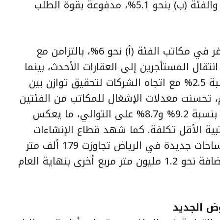
إيجارات مكاتب الفئة (أ) بنسبة 2.1% والفئة (ب) بنحو 5.1%، مدفوعة بقوة الطلب
أما في جدة، فقد بلغت نسبة الشواغر في مكاتب الفئة (أ) نحو 6%، بالتزامن مع
رات بنسبة 3.8% نتيجة انتقال المستأجرين إلى العقارات الأحدث، بينما
ارتفعت إيجارات مكاتب الفئة (ب) بنسبة 2.5% مع اتجاه الشركات لتحقيق توازن بين
م، تحسنت معدلات الإشغال للمكاتب من الفئتين
(أ) و(ب)، بالتزامن مع ارتفاع الإيجارات بنسبة 9.2% و8.7% على التوالي، ما يعكس
بية الأقل تكلفة. كما شهد قطاع الإنشاءات
المكتبية نشاطاً ملحوظاً، إذ أُنجزت مساحات جديدة في الرياض تجاوزت 179 ألف متر
مربع خلال الربع الأول، مع توقعات بإضافة نحو 1.2 مليون متر مربع أخرى بنهاية العام
وض الجديد