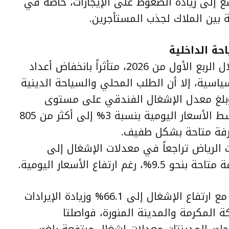
 إلى زيادة الضغوط على الإيجارات، خاصة في
ة بين الملاك لجذب المستأجرين.
حة الداخلية
وسجل قطاع الضيافة أداءً متبايناً خلال الربع الأول من 2026، متأثراً بانخفاض أعداد
وسياسية، إلا أن الطلب المحلي والسياحة الدينية
. وبلغ معدل الإشغال الفندقي على مستوى
المملكة نحو 66.3%، مع ارتفاع متوسط الأسعار اليومية بنسبة 3% إلى أكثر من 805
 غرفة متاحة بشكل طفيف.
 الرياض تراجعاً في معدلات الإشغال إلى
في المقابل، حققت جدة أداءً أقوى، مع ارتفاع الإشغال إلى 66.1% وزيادة الإيرادات
 بنسبة 4.4%. أما مكة المكرمة والمدينة المنورة، فواصلتا
جلت المدينتان معدلات إشغال مرتفعة بلغت