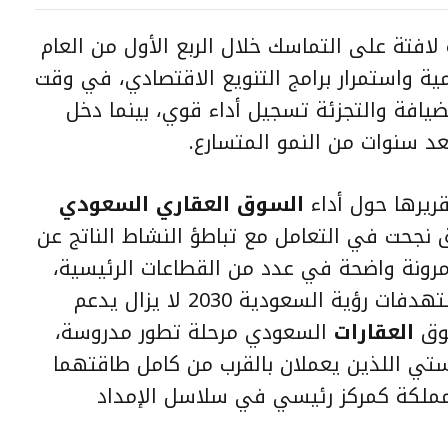
افتة على التماسك خلال الربع الأول من العام
كومية واستمرار برامج التنويع الاقتصادي، في وقت
يافة والتجزئة تسجيل أداء قوي، بينما دخل
عد سنوات من النمو المتسارع.
ريرها حول أداء
السوق العقاري السعودي
ول من 2026، أن السوق نجحت في التعامل مع تباطؤ النشاط الناتج عن
 مرونة واضحة في عدد من القطاعات الرئيسية،
مؤكدة أن الدعم الحكومي ضمن مستهدفات رؤية السعودية 2030 لا يزال يدعم
سوق
العقارات
السعودي مرحلة تطور مدروسة،
تي اللذين يعملان بالقرب من كامل طاقتهما
مملكة كمركز رئيسي في سلاسل الإمداد