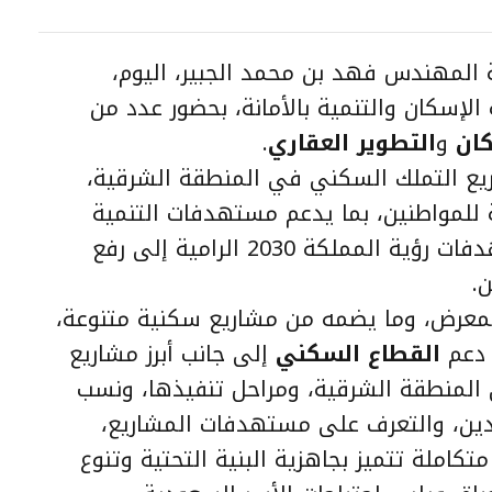
 المهندس فهد بن محمد الجبير، اليوم،
إسكان والتنمية بالأمانة، بحضور عدد من
كان
و
التطوير العقاري
.
ع التملك السكني في المنطقة الشرقية،
 للمواطنين، بما يدعم مستهدفات التنمية
الحضرية، ويسهم في تحقيق مستهدفات رؤية المملكة 2030 الرامية إلى رفع
.
لمعرض، وما يضمه من مشاريع سكنية متنوعة،
 دعم
القطاع السكني
إلى جانب أبرز مشاريع
الوطنية للإسكان (NHC) في المنطقة الشرقية، ومراحل تنفيذها، ونسب
يدين، والتعرف على مستهدفات المشاريع،
املة تتميز بجاهزية البنية التحتية وتنوع