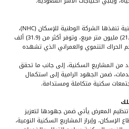
ياة، ويلبي احتياجات الأسر السعودية.
ويستعرض المعرض ست وجهات سكنية تنفذها الشركة الوطنية للإسكان (NHC)،
بالمنطقة بمساحة إجمالية تتجاوز (21.4) مليون متر مربع، وتوفر أكثر من (31.9) ألف
 الحراك التنموي والعمراني الذي تشهده
د من المشاريع السكنية، إلى جانب ما تحقق
خدمات، ضمن الجهود الرامية إلى استكمال
مجتمعات سكنية متكاملة ومستدامة.
لك
 تنظيم المعرض يأتي ضمن جهودها لتعزيز
ع الإسكان، وإبراز المشاريع السكنية النوعية،