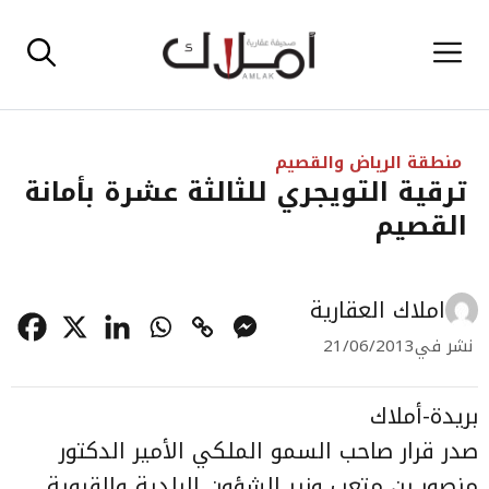
نتقل
القائمة
لى
لمحتوى
منطقة الرياض والقصيم
ترقية التويجري للثالثة عشرة بأمانة
القصيم
املاك العقارية
نشر في
21/06/2013
بريدة-أملاك
صدر قرار صاحب السمو الملكي الأمير الدكتور
منصور بن متعب وزير الشؤون البلدية والقروية