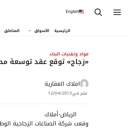
نتقل
لى
English
لمحتوى
الرئيسية
الأسواق
المناطق
مواد وتقنيات البناء
«زجاج» توقع عقد توسعة مصنع الرياض 
املاك العقارية
نشر في
12/04/2013
الرياض-أملاك
وقعت شركة الصناعات الزجاجية الوطني