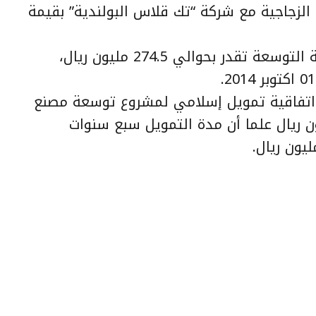
 الزجاجية مع شركة “تك قلاس البولندية” بقيمة
وأوضحت أن التكلفة التقديرية لإقامة التوسعة تقدر بحوالي 274.5 مليون ريال،
اتفاقية تمويل إسلامي لمشروع توسعة مصنع
مبلغ إجمالي قدره 230 مليون ريال علما أن مدة التمويل سبع سنوات