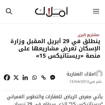
نتقل
القائمة
لى
لمحتوى
مشاريع كبرى
ينطلق في 29 أبريل المقبل وزارة
الإسكان تعرض مشاريعها على
منصة «ريستاتيكس 15»
املاك العقارية
نشر في
13/04/2013
يأتي معرض الرياض للعقارات والتطوير العمراني
“ريستاتيكس 15” الذي سيقام في 29 نيسان