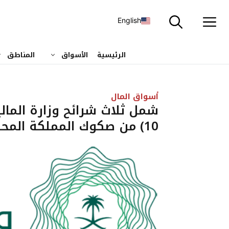
نتقل
لى
English
لمحتوى
الرئيسية
الأسواق
المناطق
أسواق المال
10) من صكوك المملكة المحلية بالريال السعودي