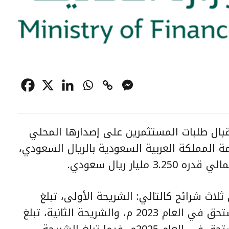
تقبال طلبات المستثمرين على إصدارها المحلي
ك حكومة المملكة العربية السعودية بالريال السعودي،
يار ريال سعودي‏.
 ثلاث شرائح كالتالي: الشريحة الأولى، تبلغ
2.330 مليار ريال سعودي لصكوك تُستحق في العام 2023 م، والشريحة الثانية، تبلغ