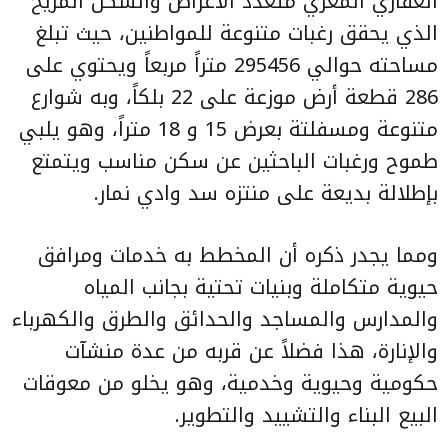
العقاري المغري متعدد الأغراض والسكن المريح
الذي يحقق رغبات متنوعة للمواطنين، حيث تبلغ
مساحته حوالي 295456 متراً مربعاً ويحتوي على
286 قطعة أرض موزعة على 22 بلكاً، وبه شوارع
متنوعة ومسفلتة بعرض 15 و 18 متراً، وهو يلبي
طموح ورغبات الباحثين عن سكن مناسب ويتمتع
بإطلالة بديعة على منتزه سد وادي نمار.
ومما يجدر ذكره أن المخطط به خدمات ومرافق
حيوية متكاملة وبنيات تحتية بجانب المياه
والمدارس والمساجد والحدائق والطرق والكهرباء
والإنارة، هذا فضلاً عن قربه من عدة منشآت
حكومية وحيوية وخدمية، وهو يخلو من معوقات
البيع البناء والتشييد والتطوير.