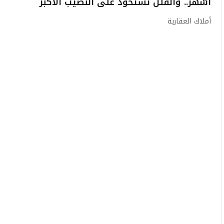
أشهر.. والفلل تستحوذ على النصيب الأكبر
أملاك العقارية