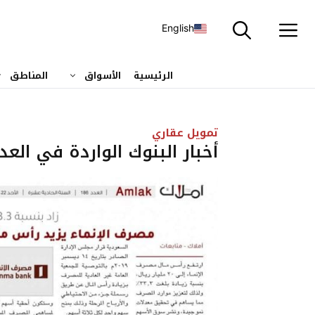
نتقل
لى
English
لمحتوى
الرئيسية
الأسواق
المناطق
تمويل عقاري
أخبار البنوك الواردة في العدد 186 من صحيفة أملاك العقا