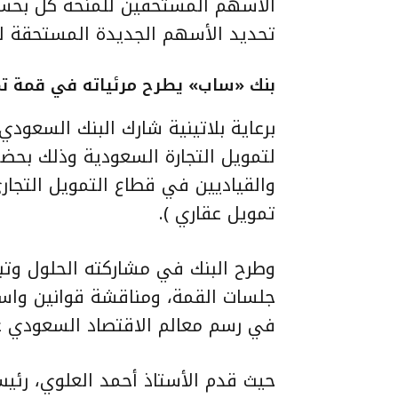
تحديد الأسهم الجديدة المستحقة 
بنك «ساب» يطرح مرئياته في قمة تم
برعاية بلاتينية شارك البنك السعود
لتمويل التجارة السعودية وذلك بحضور
والقياديين في قطاع التمويل التجار
تمويل عقاري ).
وطرح البنك في مشاركته الحلول وتباد
جلسات القمة، ومناقشة قوانين واست
في رسم معالم الاقتصاد السعودي عب
حيث قدم الأستاذ أحمد العلوي، رئي