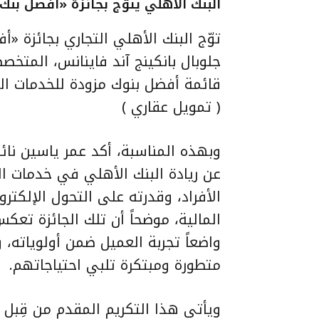
البنك الأهلي يتوّج بجائزة «أفضل بنك لل
توّج البنك الأهلي التجاري بجائزة «
جلوبال بانكينج آند فاينانس، المت
( تمويل عقاري )
وبهذه المناسبة، أكد عمر ياسين نائب
عن ريادة البنك الأهلي في خدمات ا
الأفراد، وقدرته على التحول الإلكتر
المالية، موضحاً أن تلك الجائزة تعك
واضعاً تجربة العميل ضمن أولوياته،
متطورة ومبتكرة تلبي احتياجاتهم.
ويأتي هذا التكريم المقدم من قِبل