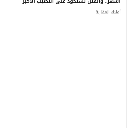
أشهر.. والفلل تستحوذ على النصيب الأكبر
أملاك العقارية