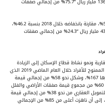
ليستقر بنهاية العام عند مستوى 136.7 مليار ريال “75.7% من إجمالي صفقات
فيما ارتفع القطاع التجاري بنسبة 5.6%، مقارنة بانخفاضه خلال 2018 بنسبة 46.2%،
ليستقر بنهاية العام عند مستوى 43.9 مليار ريال “24.3% من إجمالي صفقات
رية ونمو نشاط قطاع الإسكان إلى الزيادة
القياسية في حجم التمويل العقاري الممنوح للأفراد خلال العام الماضي 2019 الذي
بلغ حوالي78.7 مليار ريال، بزيادة قدرها 167%، وشكل نحو 58% من إجمالي قيمة
صفقات القطاع السكني، وشكل نحو 60% من مجموع قيمة صفقات الأراضي والفلل
والشقق السكنية. وتصاعدت وتيرة التمويل العقاري من نحو 38% من إجمالي قيمة
صفقات القطاع السكني مطلع العام، إلى أن ناهزت أعلى من 85% من الإجمالي