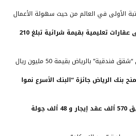
تبة الأولى في العالم من حيث سهولة الأعمال
صندوق الراجحي ريت يستحوذ على عقارات تعليمية بقيمة شرائية تبلغ 210
دقية” بالرياض بقيمة 50 مليون ريال
ح بنك الرياض جائزة “البنك الأسرع نموا
برنامج إيجار يختتم عام 2019 بتوثيق 570 ألف عقد إيجار و 48 ألف جولة