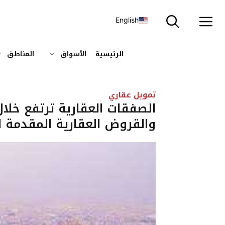
نتقل
لى
English
لمحتوى
الرئيسية
الأسواق
المناطق
تمويل عقاري
والقروض العقارية المقدمة للأفراد 211.1 م