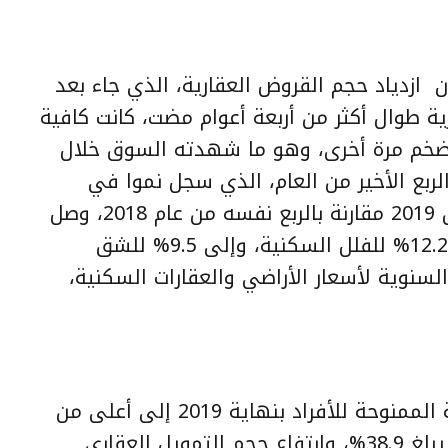
 ازدياد حجم القروض العقارية، الذي جاء بعد
ة طوال أكثر من أربعة أعوام مضت، كانت كافية
التضخم مرة أخرى، وهو ما شهدته السوق خلال
لال الربع الأخير من العام، الذي سجل نموا في
المتوسط ربع السنوي للربع الرابع من 2019 مقارنة بالربع نفسه من عام 2018، وصل
إلى 14.6% للأراضي السكنية، وإلى 12.2% للفلل السكنية، وإلى 9.5% للشق
لسنوية لأسعار الأراضي والعقارات السكنية،
يقدر أن يرتفع رصيد القروض العقارية الممنوحة للأفراد بنهاية 2019 إلى أعلى من
211.1 مليار ريال، مسجلا نموا سنويا يبلغ 38.9%، وارتفاع حجم التمويل العقاري