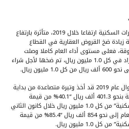
وشهدت أغلب أسعار الأراضي والعقارات السكنية ارتفاعا خلال 2019، متأثرة بارتفاع
ة زيادة ضخ القروض العقارية في القطاع
قة، فعلى مستوى أداء العام كاملا وصلت
مساهمة تلك القروض العقارية للأفراد في كل 1.0 مليون ريال، تم ضخها لأجل شراء
مليون ريال.
وكان تدفق تلك القروض العقارية طوال عام 2019 قد أخذ وتيرة متصاعدة من بداية
العام حتى نهايته، بدأت من مساهمة بنحو 401.3 ألف ريال “40.1% من قيمة
صفقات الأراضي والفلل والشقق السكنية” من كل 1.0 مليون ريال خلال كانون الثاني
(يناير) 2019، إلى أن وصلت بنهاية العام إلى نحو 854 ألف ريال “85.4% من قيمة
 1.0 مليون ريال.