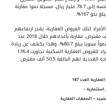
الجديد الممنوح للأفراد خلال العام نفسه إلى 78.7 مليار ريال، مسجلا نموا مقارنة
فراد لتلك القروض العقارية، يقدر ارتفاعهم
بنهاية 2019 إلى أعلى من 394.9 ألف مقترض، مقارنة بأعدادهم خلال 2018 عند
مستوى 218.5 ألف مقترض، مسجلاً نمواً سنويا يبلغ 80.7%، وهذا يكشف عن زيادة
عددية في أعداد المقترضين من الأفراد للقروض العقارية السكنية تجاوزت 176.4
ألف مقترض خلال 2019، مقارنة بالزيادة العددية لهم البالغة 50.5 ألف مقترض
عقارية العدد 187
استثمارية –
تشييد – الصفقات العقارية