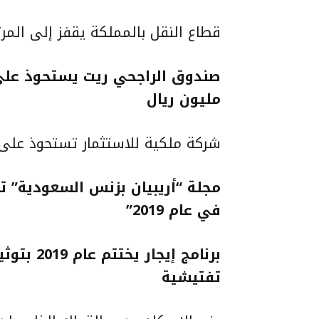
قطاع النقل بالمملكة يقفز إلى المر
مليون ريال
شركة ملكية للاستثمار تستحوذ على “شقق فن
مجلة “أريبيان بزنس السعودية” تمن
في عام 2019”
تفتيشية