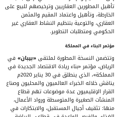
تأهيل المطورين العقاريين وترخيصهم للبيع على
الخارطة، وتأهيل واعتماد المقيم والمثمن
العقاري، والتوعية بتنظيم النشاط العقاري غير
الحكومي ومتطلبات التطوير.
مؤتمر البناء في المملكة
وتتضمن النسخة المطورة لملتقى
«بيبان»
في
الرياض، مؤتمر «بناء ريادة الاقتصاد الجديدة في
المملكة»، الذي ينطلق في 30 يناير 2020م
يناقش خلاله الخبراء العالميون والمحليون وصناع
القرار الإقليميون عدة موضوعات تهم قطاع
المنشآت الصغيرة والمتوسطة ورواد الأعمال،
منها: تثقيف أجيال المستقبل، والابتكارات في
الغذاء، والفرص الواعدة في قطاعي الرياضة