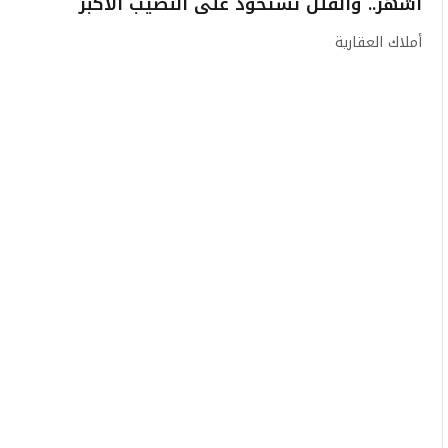
أشهر.. والفلل تستحوذ على النصيب الأكبر
أملاك العقارية