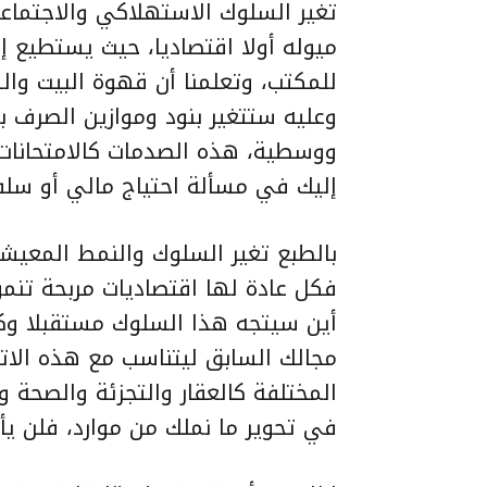
تغير السلوك الاستهلاكي والاجتما
ميوله أولا اقتصاديا، حيث يستطيع إن
للمكتب، وتعلمنا أن قهوة البيت وال
وعليه ستتغير بنود وموازين الصرف
ووسطية، هذه الصدمات كالامتحانات 
إليك في مسألة احتياج مالي أو سلف
بالطبع تغير السلوك والنمط المعيشي
فكل عادة لها اقتصاديات مربحة تنمو
أين سيتجه هذا السلوك مستقبلا وكي
مجالك السابق ليتناسب مع هذه الات
المختلفة كالعقار والتجزئة والصحة وال
في تحوير ما نملك من موارد، فلن ي