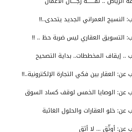
لرياض .. ثقــــــة رجــــال الأعمال
ب:
النسيج العمراني الجديد يتحدى..!!
ب: التسويق العقاري ليس ضربة حظ .. !!
 .. إيقاف المخططات.. بداية التصحيح
ب عن:
العقار بين فكي التجارة الإلكترونية..!!
ب عن:
الوصايا الخمس لوقف كساد السوق
ب عن:
خلو العقارات والحلول الغائبة
ب عن:
أوثّق … لا أثق