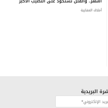
أشهر.. والفلل تستحوذ على النصيب الأكبر
أملاك العقارية
رة البريدية