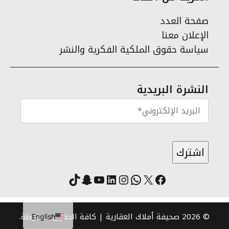
صفحة العدد
الإعلان معنا
سياسة حقوق الملكية الفكرية والنشر
النشرة البريدية
X
فيسبوك
لينكد إن
واتساب
انستقرام
سناب شات
يوتيوب
تيك توك
© 2026 صحيفة أملاك العقارية | كافة الحقوق محفوظة.
English