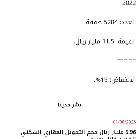
2022
العدد: 5284 صفقة
القيمة: 11,5 مليار ريال.
== ===
الانخفاض: 19%.
نشر حديثا
01/08/2026
5.96 مليار ريال حجم التمويل العقاري السكني