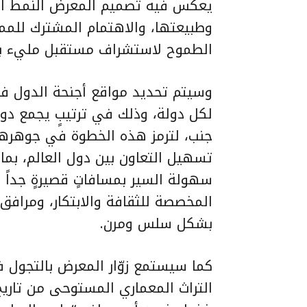
يعكس فيه تصميم المعرض النمط العم
وطبيعتها، والاهتمام المشترك للمملك
الطموح لاستشراف مستقبل مليء بال
وسيتم تحديد مواقع أجنحة الدول ف
لكل دولة، وذلك في ترتيبٍ يجمع دولا
جنب، لترمز هذه الخطوة في جوهرها 
تسهيل التعاون بين دول العالم، بما
سهولة السير بمسافاتٍ قصيرةٍ جداً ل
المخصصة للثقافة والابتكار، ومرافق ا
بشكل سلس ومرن.
كما سيستمع زوّار المعرض بالتجول 
التراث المعماري المستوحى من تاريخ