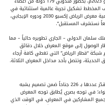
الفرنسية باريس يوم الاثنين 19 يونيو 2023م، بحضور مندوبي 179 دولة من أعضاء
 المخطط تشكيل تجربة عالمية استثنائية في
تاريخ معارض إكسبو، كما يعكس أهمية معرض الرياض إكسبو 2030 ودوره الإيجابي،
اً نستشرف المستقبل”.
ك سلمان الدولي – الجاري تطويره حالياً – مما
مطار الوصول إلى موقع المعرض خلال دقائق
شبكة “قطار الرياض” التي تغطي كافة أرجاء
 الحديثة، وتتصل بأحد مداخل المعرض الثلاثة.
وقد جرى تصميم أجنحة المعرض المقدّر عددها بـ 226 جناحاً ضمن تصميم يشبه
واء؛ في توجه بصري يُطابق توجه المعرض
لجميع المشاركين في المعرض، في الوقت الذي