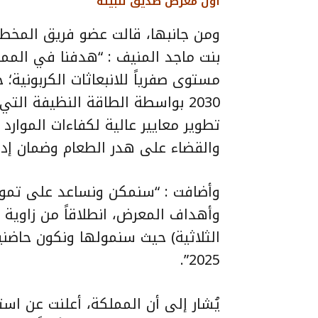
أول معرض صديق للبيئة
بنت ماجد المنيف : “هدفنا في المم
مستوى صفرياً للانبعاثات الكربوني
2030 بواسطة الطاقة النظيفة ا
تطوير معايير عالية لكفاءات الموارد 
والقضاء على هدر الطعام وضمان إدارة
وأضافت : “سنمكن ونساعد على تمويل 
وأهداف المعرض، انطلاقاً من زاوية ال
الثلاثية) حيث سنمولها ونكون حاضنين
2025”.