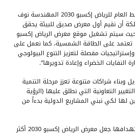
ومن جانبها، قالت عضو فريق المخطط العام للرياض إكسبو 2030 المهندسة نوف
لكة أن نقيم أول معرض صديق للبيئة يحقق
ة؛ حيث سيتم تشغيل موقع معرض الرياض إكسبو
لتي تعتمد على الطاقة الشمسية، كما نعمل على
وإستراتيجيات مفصلة لتعزيز التنوع البيولوجي
 النفايات الخضراء وإعادة تدويرها”.
وبناء شراكات متنوعة تعزز مرحلة التنمية
تغيير التعاونية التي نطلق عليها (الرؤية
 لها لكي نبني المشاريع الدولية بدءاً من
يُشار إلى أن المملكة، أعلنت عن استهدافها جعل معرض الرياض إكسبو 2030 أكثر