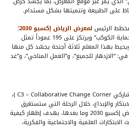
 الذي يمر عبر موقع المعرض، بما يجسّد حرص
اظ على الطبيعة وتنميتها بشكل مستدام.
لمخطط الرئيس
لمعرض الرياض إكسبو 2030
؛
معلم بارز يرمز إلى “المسؤولية عن حماية الكوكب” ويرتكز على 195 عموداً تمثل
حيط بهذا المعلم ثلاثة أجنحة يجسّد كل منها
: “الازدهار للجميع”، و”العمل المناخي”، و”غد
كما سيضم المعرض (ركن التغيير التشاركي C3 – Collaborative Change Corner )،
تكار والإبداع، خلال الرحلة التي ستستغرق
سبع سنوات قبل انطلاق معرض الرياض إكسبو 2030 وما بعدها، بهدف إظهار كيفية
ث الابتكارات العلمية والاجتماعية والفكرية،