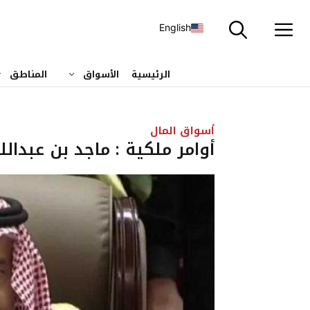
نتقل
لى
English
لمحتوى
الرئيسية
الأسواق
المناطق
أسواق المال
أوامر ملكية : ماجد بن عبدالل