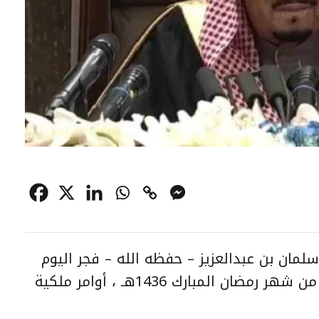
لمان بن عبدالعزيز – حفظه الله – فجر اليوم
الأثنين الموافق السادس والعشرين من شهر رمضان المبارك 1436هـ ، أوامر ملكية