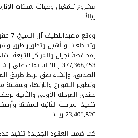
ريالاً.
ووقع م.
وتقاطعات وتأهيل وتطوير طرق وشوار
بمحافظة نجران والمراكز التابعة لها
377,368,453 ريالا اشتملت ع
الصديق، وإنشاء نفق لربط طريق الم
وتطوير الشوارع وإنارتها، وسفلتة مخ
عقدي المرحلة الأولى والثانية لرصف
تنفيذ المرحلة الثانية لسفلتة وأرصف
23,405,820 ريالا.
كما ضمت العقود الجديدة تنفيذ عدد