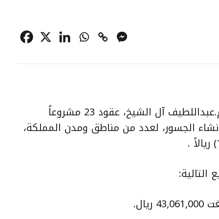
وقع وزير الشؤون البلدية والقروية م.عبداللطيف آل الشيخ، عقود 23 مشروعاً
إنشاء الجسور، لعدد من مناطق ومدن المملكة،
التالية:
يال.