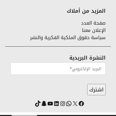
المزيد من أملاك
صفحة العدد
الإعلان معنا
سياسة حقوق الملكية الفكرية والنشر
النشرة البريدية
X
فيسبوك
لينكد إن
واتساب
انستقرام
سناب شات
يوتيوب
تيك توك