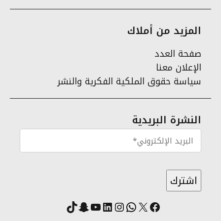
المزيد من أملاك
صفحة العدد
الإعلان معنا
سياسة حقوق الملكية الفكرية والنشر
النشرة البريدية
X
فيسبوك
لينكد إن
واتساب
انستقرام
سناب شات
يوتيوب
تيك توك