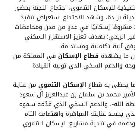
فيذية للإسكان التنموي، اجتماع اللجنة بحضور
دينة بريدة، وشهد الاجتماع استعراض تنفيذ
أكثر من 4000 وحدة سكنية تمثل 20 مشروعًا إسكانيًا في عددٍ من مدن ومحافظات
ر الربحي؛ بهدف تعزيز الاستقرار السكني
وفق آلية تكاملية ومستدامة.
أن ما يشهده
قطاع الإسكان
في المملكة من
وحة والدعم السخي الذي توليه القيادة
ما يحظى به قطاع
الإسكان التنموي
من عناية
مير محمد بن سلمان بن عبدالعزيز آل سعود
ظه الله-، والدعم السخي الذي قدّمه سموه
الذي يجسد عنايته المباشرة واهتمامه التام
ودعمه في تنمية مشاريع الإسكان التنموي