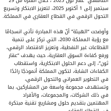
التنافسي “عقار ثون 2025″، خلال الفترة من 29
سبتمبر إلى 1 أكتوبر 2025، لتعزيز الابتكار وتسريع
التحول الرقمي في القطاع العقاري في المملكة.
وأوضحت “الهيئة” أنّ هذه المبادرة تأتي انسجامًا
مع رؤية المملكة 2030، التي تركز على تنمية
القطاعات غير النفطية، وتعزيز الاقتصاد الرقمي،
ورفع كفاءة السوق العقارية، حيث يهدف “عقار
ثون”، إلى دعم الحلول الابتكارية، واستقطاب
الكفاءات الشابة، لتكون المملكة أنموذجًا رائدًا
في التطوير العمراني والتحول الرقمي،
وتستهدف مجموعة واسعة من المشاركين، بما
في ذلك الشركات، والمجموعات، والأفراد
المهتمين بتقديم حلول ومشاريع تقنية مبتكرة
في القطاع العقاري.