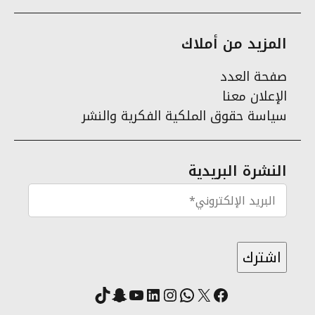
المزيد من أملاك
صفحة العدد
الإعلان معنا
سياسة حقوق الملكية الفكرية والنشر
النشرة البريدية
X
فيسبوك
لينكد إن
واتساب
انستقرام
سناب شات
يوتيوب
تيك توك