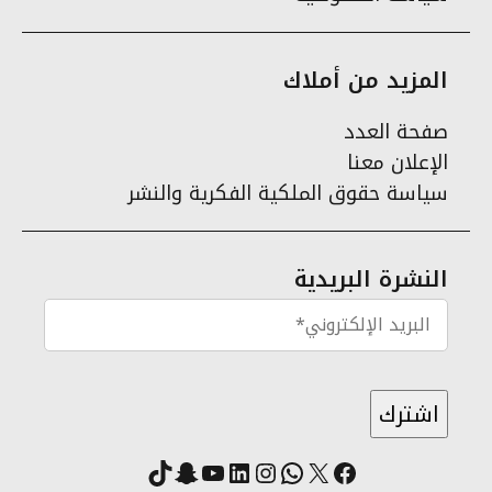
المزيد من أملاك
صفحة العدد
الإعلان معنا
سياسة حقوق الملكية الفكرية والنشر
النشرة البريدية
X
فيسبوك
لينكد إن
واتساب
انستقرام
سناب شات
يوتيوب
تيك توك