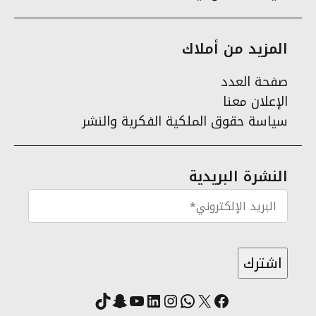
المزيد من أملاك
صفحة العدد
الإعلان معنا
سياسة حقوق الملكية الفكرية والنشر
النشرة البريدية
X
فيسبوك
لينكد إن
واتساب
انستقرام
سناب شات
يوتيوب
تيك توك