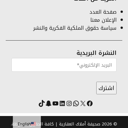
صفحة العدد
الإعلان معنا
سياسة حقوق الملكية الفكرية والنشر
النشرة البريدية
X
فيسبوك
لينكد إن
واتساب
انستقرام
سناب شات
يوتيوب
تيك توك
© 2026 صحيفة أملاك العقارية | كافة الحقوق محفوظة.
English