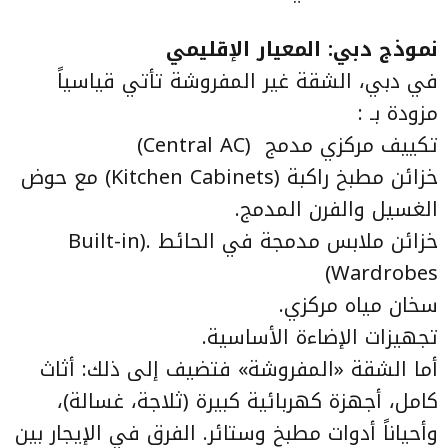
نموذج دبي: المعيار الإقليمي
في دبي، الشقة غير المفروشة تأتي قياسياً
مزودة بـ :
تكييف مركزي مدمج (Central AC)
خزائن مطبخ راكبة (Kitchen Cabinets) مع حوض
الغسيل والفرن المدمج.
خزائن ملابس مدمجة في الحائط .(Built-in
Wardrobes)
سخان مياه مركزي.
تجهيزات الإضاءة الأساسية.
أما الشقة «المفروشة» فتضيف إلى ذلك: أثاث
كامل، أجهزة كهربائية كبيرة (ثلاجة، غسالة)،
وأحياناً أدوات مطبخ وستائر. الفرق في الإيجار بين