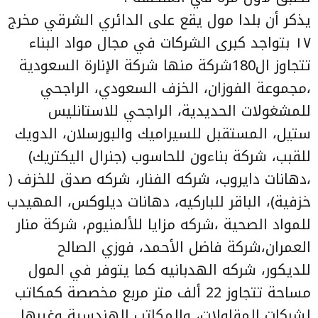
يذكر أن بلدا مول يقع على الدائري الشرقي مخرج
١٧ بتواجد كبرى الشركات في مجال مواد البناء
تتجاوز ال180شركة منها شركة الإنارة السعودية
،مجموعة الفوزان، الخزف السعودي، الراجحي
للمشغولات الحديدية، الراجحي للاستانليس
ستيل، المستقبل للسيراميك والبورسلان، الدويك
للقبب، شركة بناءون للحاسوب (جنرال اليكتريك)
،دهانات دايروب، شركه الفنار، شركه صدق للخزف (
خزفية)، الباقر للباركيه، دهانات ديلوكس، المهيدب
للمواد الصحية ،شركه مزايا للألمنيوم، شركة منار
العمران،شركة فاضل الأحمد، فوزي الصالح
للديكور، شركه الهدبانيه كما يتوفر في المول
مساحة تتجاوز 22 ألف متر مربع مخصصة كمكاتب
لشركات المقاولات، والمكاتب الهندسية وغيرها