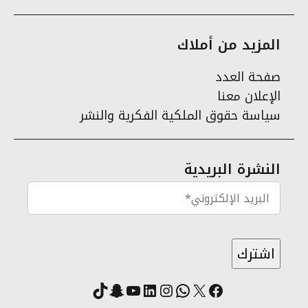
المزيد من أملاك
صفحة العدد
الإعلان معنا
سياسة حقوق الملكية الفكرية والنشر
النشرة البريدية
X
فيسبوك
لينكد إن
واتساب
انستقرام
سناب شات
يوتيوب
تيك توك