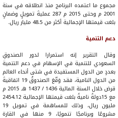
مجموع ما اعتمده البرنامج منذ انطلاقه في سنة
2001 م وحتى 2015 م 287 عمليةَ تمويلٍ وضمانٍ
بلغت قيمتها الإجمالية أكثر من 48.5 مليار ريال.
دعم التنمية
وقال التقرير إنه استمرارا لدور الصندوقِ
السعودي للتنمية في الإسهام في دعم التنمية
بعددٍ من الدول المستفيدة في شتى أنحاء العالم
من الدول النامية، فقد وَقّعَ الصندوقُ 19 اتفاقيةَ
قرض خلال السنة المالية 1436 / 1437 هـ 2015 م
مع 15دولةً ناميةً بلغت قيمتها الإجمالية 2454.12
مليون ريال، وذلك للمساهمة في تمويل 19
مشروعًا وبرنامجًا تنمويًا، 9 منها في القارة