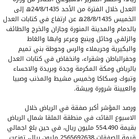
العدل خلال الفترة من الأحد 24/8/1435ه إلى
الخميس 28/8/1435ه عن ارتفاع في كتابات العدل
بالدمام والمدينة المنورة وجازان والخرج والطائف
والزلفي وحائل وينبع وعرعر وابها والغاط
والبكيرية وحريملاء والرس وحوطة بني تميم
وحفرالباطن وشقراء، وانخفاض في كتابات العدل
بالرياض ومكة المكرمة وجدة وبريدة والاحساء
وتبوك وسكاكا وخميس مشيط والمذنب وصبيا
والعيينة شرورة وبيشة.
ورصد المؤشر أكبر صفقة في الرياض خلال
الاسبوع الفائت في منطقة الملقا شمال الرياض
بقيمة 554.490 مليون ريال، في حين بلغ اجمالي
قيمة الصفقات 2565692638 مليون ريال، توزعت