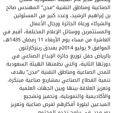
الصناعية ومناطق التقنية “مدن” المهندس صالح
بن إبراهيم الرشيد، وعدد كبير من المسئولين
والشركاء ورعاة الجائزة ورجال الأعمال
والمستثمرين ووسائل الإعلام المختلفة، أقيم في
العاشرة من مساء يوم الأربعاء 11 رمضان 1435هـ،
الموافق 9 يوليو 2014م بفندق ريتزكارلتون
بالرياض حفل توزيع جائزة الإبداع الصناعي في
دورتها الثانية، والتي نظمتها الهيئة السعودية
للمدن الصناعية ومناطق التقنية “مدن” بهدف
تنمية القطاع الصناعي بمشاريع صناعية مبتكرة،
وتعزيز العلاقة بينها وبين الجهات العلمية
والأكاديمية والتمويلية، وتحفيز وتشجيع
المبدعين لبلورة أفكارهم لفرص صناعية وتعزيز
دور مدن في برامج تخدم المجتمع.