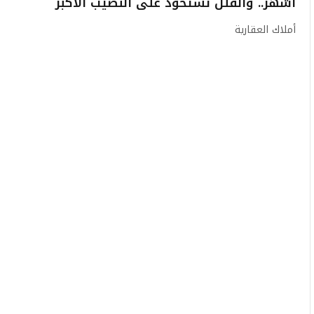
أشهر.. والفلل تستحوذ على النصيب الأكبر
أملاك العقارية