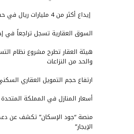
سجلت
إيداع أكثر من 4 مليارات ريال في حسابات مستفيدي “التمويل العقاري المدعوم”
أكثر
السوق العقارية تسجل تراجعاً في إجم
من
7000
هيئة العقار تطرح مشروع نظام التسج
منشأة..
والحد من النزاعات
جهود
مقدرة
ارتفاع حجم التمويل العقاري السكني ا
لصندوق
تنمية
أسعار المنازل في المملكة المتحدة
الموارد
البشرية
لريادة
الإيجار”
أعمال