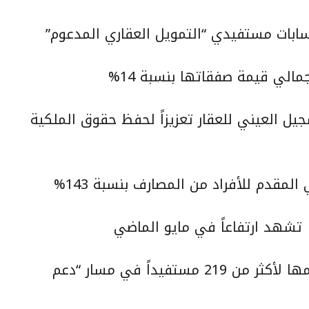
الي قيمة صفقاتها بنسبة 14%
يل العيني للعقار تعزيزاً لحفظ حقوق الملكية
لمقدم للأفراد من المصارف بنسبة 143%
 تشهد ارتفاعاً في مايو الماضي
منصة “جود الإسكان” تكشف عن دعمها لأكثر من 219 مستفيداً في مسار “دعم