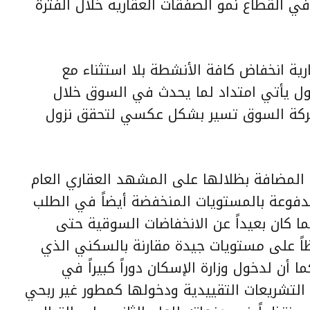
في القطاع نمو الصفقات العقارية خلال الفترة
ية انخفاض كافة الأنشطة بلا استثناء مع
زول يأتي امتداد لما يحدث في السوق خلال
ت حركة السوق تسير بشكل عكسي لتحقق نزول
 المضافة بظلالها على المشهد العقاري العام
دفوعة بالمستويات المنخفضة أيضاً في الطلب
ما كان بعيداً عن الانخفاضات السوقية حتى
ظاً على مستويات جيدة مقارنة بالسكني الذي
ا أن لدخول وزارة الإسكان دوراً كبيراً في
التشريعات التقييدية ودخولها كمطور غير ربحي