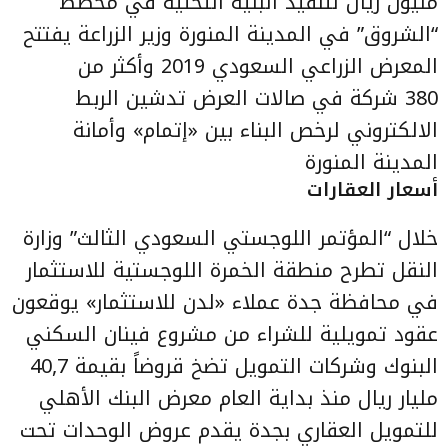
مليون ريال لتنفيذ البنية التحتية في مخطط
“الشروق” في المدينة المنورة
وزير الزراعة يفتتح
المعرض الزراعي السعودي 2019 وأكثر من
380 شركة في صالات العرض
تدشين الربط
الالكتروني لرخص البناء بين «إتمام» وأمانة
المدينة المنورة
أسعار العقارات
خلال “المؤتمر اللوجستي السعودي الثالث” وزارة
النقل تطرح منطقة الخمرة اللوجستية للاستثمار
في محافظة جدة
عملاء «لدن للاستثمار» يوقعون
عقود تمويلية للشراء من مشروع فينان السكني
البنوك وشركات التمويل تضخ قروضاً بقيمة 40,7
مليار ريال منذ بداية العام
معرض البنك الأهلي
للتمويل العقاري بجدة يقدم عروض الوحدات تحت