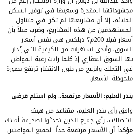
وأكد عبدالله بن دباس أن وزارة الإسكان رغم من
مجهوداتها المقدرة وسعيها في توفير السكن
الملائم، إلا أن مشاريعها لم تكن في متناول
المستهدفين من هذه المشاريع، وضرب مثلاً بأن
أسعار فيلا 200م٢ دبلكس هي نفس أسعار
السوق. وأبدى استغرابه من الكيفية التي يُدار
بها السوق العقاري إذ كلما زادت رغبة المواطن
في التملك وانزعج من طول الانتظار ترتفع بصورة
ملحوظة الأسعار.
بندر العليم: الأسعار مرتفعة.. ولم استلم قرضي
وافق رأي بندر العليم، متقاعد من هيئه
الاتصالات، رأي جميع الذين تحدثوا لصحيفة أملاك
مؤكداً أن الأسعار مرتفعة جداً
لجميع المواطنين