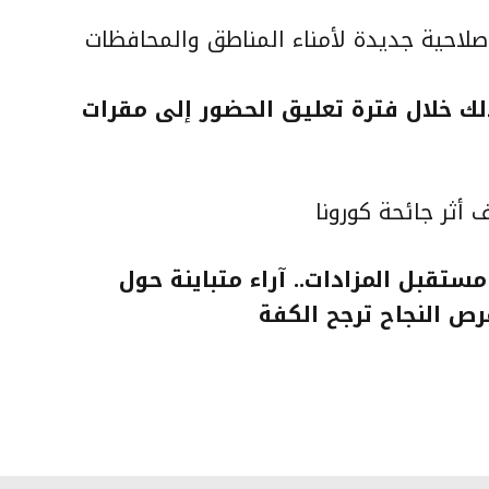
لشؤون البلدية والقروية” تمنح 60 صلاحية جديدة لأمناء المناطق والمحافظات
ُصدر 10897 حكمًا وذلك خلال فترة تعليق الحضور إلى مقرات
أثر جائحة كورونا
تقبل المزادات.. آراء متباينة حول
فرص النجاح ترجح الكفة