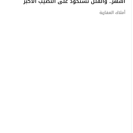
أشهر.. والفلل تستحوذ على النصيب الأكبر
أملاك العقارية