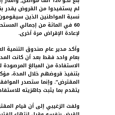
بلغ نحو 120 ألف مواطن, و
نسبة المواطنين الذين سيقومون 
لإعادة الإقراض مرة أخرى
.
وأكد مدير عام صندوق التنمية ال
بعام واحد فقط بعد أن كانت الم
الاستفادة من المبالغ المرصودة 
بتنفيذ قروضهم خلال المدة، مؤكدا
المقترض
“.
وإنما ستصدر الموافقة
يتقدم بما يثبت جاهزيته للاستفا
ولفت الزغيبي إلى أن قيام المقت
القرض بنفسه وقبل انتهاء الفترة