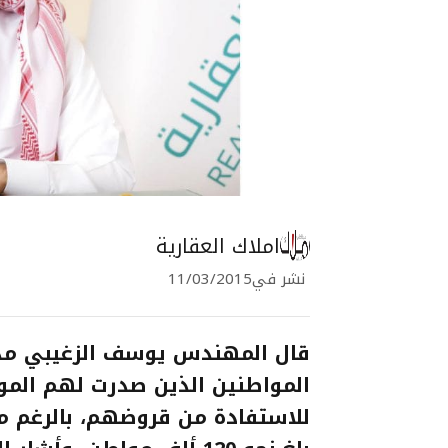
املاك العقارية
نشر في
11/03/2015
قال المهندس يوسف الزغيبي مدير
المواطنين الذين صدرت لهم المو
للاستفادة من قروضهم، بالرغم م