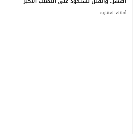
أشهر.. والفلل تستحوذ على النصيب الأكبر
أملاك العقارية