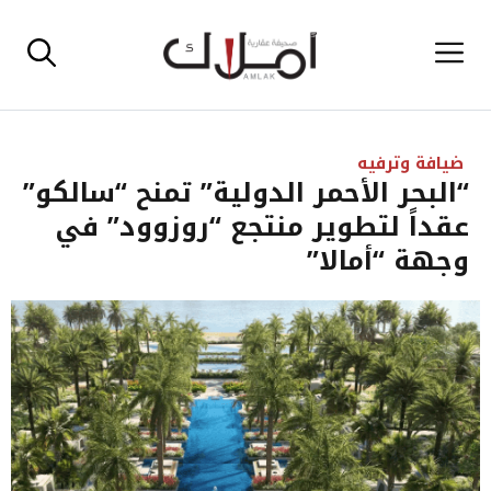
نتقل
القائمة
لى
لمحتوى
ضيافة وترفيه
“البحر الأحمر الدولية” تمنح “سالكو”
عقداً لتطوير منتجع “روزوود” في
وجهة “أمالا”