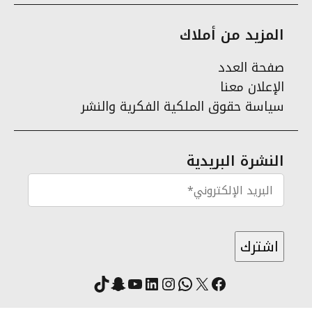
المزيد من أملاك
صفحة العدد
الإعلان معنا
سياسة حقوق الملكية الفكرية والنشر
النشرة البريدية
X
فيسبوك
لينكد إن
واتساب
انستقرام
سناب شات
يوتيوب
تيك توك