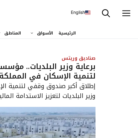
نتقل
لى
English
لمحتوى
الرئيسية
الأسواق
المناطق
صناديق وريتس
برعاية وزير البلديات.. م
لتنمية الإسكان في المملكة
إطلاق أكبر صندوق وقفي لتنمية الإ
وزير البلديات لتعزيز الاستدامة المالي