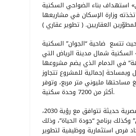
ي» استهداف بناء الضواحي السكنية
تخذته وزارة الإسكان في مشاريعها
مطوّرين العقاريين. ( تطوير عقاري )
حيث تتسع ضاحية “الجوان” السكنية
السكنية شمال مدينة الرياض التي
ية “الواجهة” في الدمام الذي يضم مشروعها
 بأسعار تبدأ من 595 ألف ريال وبمساحة إجمالية للمشروع تتجاوز
بلغ مساحتها مليوني متر مربع، وتوفر
أكثر من 7200 وحدة سكنية.
حيث تمثّل هذه الضواحي نموذجاً لحياة عصرية حديثة تتوافق مع رؤية 2030،
كذلك برنامج “جودة الحياة”، وذلك
د فرص استثمارية ووظيفية لتطوير