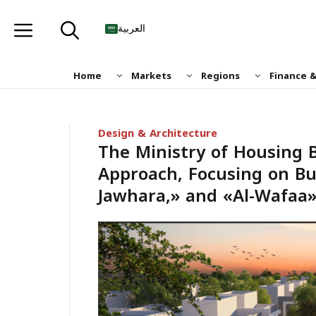
Skip
to
العربية
content
Home
Markets
Regions
Finance 
Design & Architecture
The Ministry of Housing 
Approach, Focusing on Bui
Jawhara,» and «Al-Wafaa