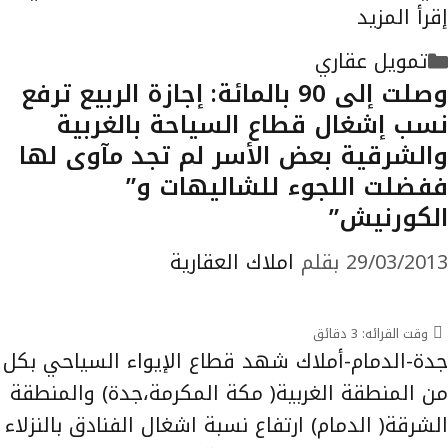
إقرأ المزيد
التصنيفات
تمويل عقاري
وصلت إلى 90 بالمائة: إجازة الربيع ترفع
نسب إشغال قطاع السياحة بالغربية
والشرقية بعض الأسر لم تجد مآوى لها
ففضلت اللجوء للشاليهات و”
الكورنيش”
29/03/2013
بقلم
املاك العقارية
وقت القرائه:
3
دقائق
جدة-الدمام-أملاك شهد قطاع الإيواء السياحي بكل
من المنطقة الغربية( مكة المكرمة،جدة) والمنطقة
الشرقة( الدمام) ارتفاع نسبة اشغال الفنادق بالنزلاء