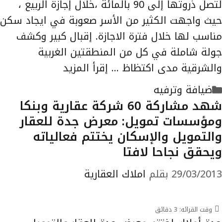
لتصل ذروتها إلى 90 بالمائة ،خلال إجازة الربيع ،
حيث واجهت الكثير من الأسر صعوبة في ايجاد سكن
مناسب لها خلال فترة الاجازة. إقبال كبير وكشف
جولة شاملة في كل من المنطقتين الغربية
والشرقية مدى اكتظاظ …
إقرأ المزيد
التصنيفات
ضيافة وترفيه
شهد مشاركة 60 شركة عقارية وبنكا
ومؤسسات تمويل: معرض جدة للعقار
والتمويل والإسكان يختتم فعالياته
ويحقق نجاحا لافتا
29/03/2013
بقلم
املاك العقارية
وقت القرائه:
3
دقائق