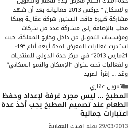
جدة-أملاك اختتم معرض جدة للعقار والتمويل
والإسكان ” جركس 2013 فعالياته بعد أن شهد
مشاركة كبيرة فاقت الـستين شركة عقارية وبنكا
محليا بالإضافة إلى مشاركة عدد من شركات
ومؤسسات التمويل من داخل وخارج المملكة، حيت
استمرت فعاليات المعرض لمدة أربعة أيام “19-
21مارس 2013” في مركز جدة الدولي للمنتديات
والفعاليات تحت عنوان “الإسكان والنمو السكاني”.
وقد …
إقرأ المزيد
التصنيفات
تمويل عقاري
المطبخ … ليس مجرد غرفة لإعداد وحفظ
الطعام عند تصميم المطبخ يجب أخذ عدة
اعتبارات جمالية
29/03/2013
بقلم
املاك العقارية