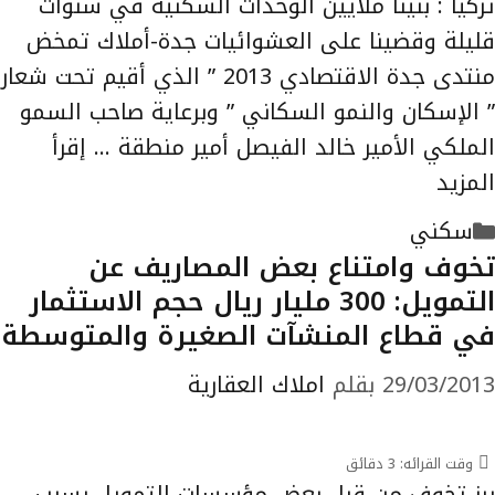
تركيا : بنينا ملايين الوحدات السكنية في سنوات
قليلة وقضينا على العشوائيات جدة-أملاك تمخض
منتدى جدة الاقتصادي 2013 ” الذي أقيم تحت شعار
” الإسكان والنمو السكاني ” وبرعاية صاحب السمو
الملكي الأمير خالد الفيصل أمير منطقة …
إقرأ
المزيد
التصنيفات
سكني
تخوف وامتناع بعض المصاريف عن
التمويل: 300 مليار ريال حجم الاستثمار
في قطاع المنشآت الصغيرة والمتوسطة
29/03/2013
بقلم
املاك العقارية
وقت القرائه:
3
دقائق
برز تخوف من قبل بعض مؤسسات التمويل بسبب