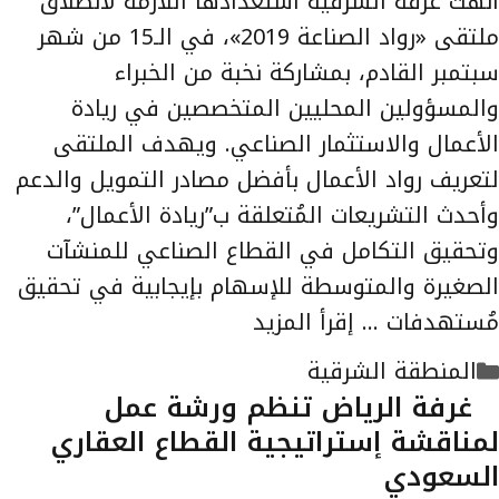
أنهت غرفة الشرقية استعدادها اللازمة لانطلاق
ملتقى «رواد الصناعة 2019»، في الـ15 من شهر
سبتمبر القادم، بمشاركة نخبة من الخبراء
والمسؤولين المحليين المتخصصين في ريادة
الأعمال والاستثمار الصناعي. ويهدف الملتقى
لتعريف رواد الأعمال بأفضل مصادر التمويل والدعم
وأحدث التشريعات المُتعلقة ب”ريادة الأعمال”،
وتحقيق التكامل في القطاع الصناعي للمنشآت
الصغيرة والمتوسطة للإسهام بإيجابية في تحقيق
مُستهدفات …
إقرأ المزيد
التصنيفات
المنطقة الشرقية
غرفة الرياض تنظم ورشة عمل
لمناقشة إستراتيجية القطاع العقاري
السعودي