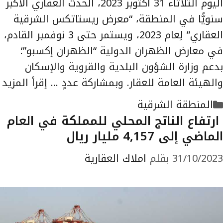
اليوم الثلاثاء 31 أكتوبر 2023، الحدث العقاري الأكبر
سنويًّا في المنطقة، “معرض ريستاتكس الشرقية
العقاري” لِعام 2023، ويستمر حتى 3 نوفمبر القادم،
في معارض الظهران الدولية “الظهران إكسبو”؛
بدعم وزارة الشؤون البلدية والقروية والإسكان
والهيئة العامة للعقار. وبمشاركة عددٍ …
إقرأ المزيد
التصنيفات
المنطقة الشرقية
ارتفاع الناتج المحلي للمملكة في العام
الماضي إلى 4,157 مليار ريال
31/10/2023
بقلم
املاك العقارية