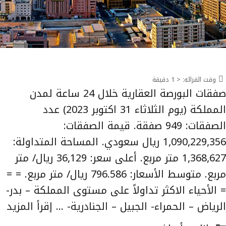
وقت القرائه:
< 1
دقيقة
صفقات البورصة العقارية خلال 24 ساعة لمدن
المملكة (يوم الثلاثاء 31 اكتوبر 2023) عدد
الصفقات: 949 صفقة. قيمة الصفقات:
1,090,229,356 ريال سعودي. المساحة المتداولة:
1,368,627 متر مربع. أعلى سعر: 36,129 ريال/ متر
مربع. متوسط الأسعار: 796.586 ريال/ متر مربع. = =
= الأحياء الاكثر تداولاً على مستوى المملكة – بدر-
الرياض – الحمراء- الجبيل – الجنادرية- …
إقرأ المزيد