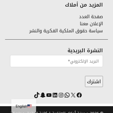
المزيد من أملاك
صفحة العدد
الإعلان معنا
سياسة حقوق الملكية الفكرية والنشر
النشرة البريدية
X
فيسبوك
لينكد إن
واتساب
انستقرام
سناب شات
يوتيوب
تيك توك
English