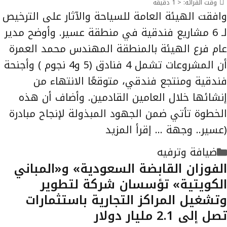
وقت القرائه:
< 1
دقيقة
وافقت الهيئة العامة للسياحة والآثار على الترخيص
لـ 6 مشاريع فندقية في منطقة عسير. وأوضح مدير
عام فرع الهيئة بالمنطقة المهندس محمد العمرة
أن المشروعات تشمل 4 فنادق (5 و4 نجوم ) وأجنحة
فندقية ومنتجع فندقي، متوقعًا الانتهاء من
إنشائها خلال العامين القادمين. وأضاف أن هذه
الخطوة تأتي ضمن الجهود المبذولة لإنجاح مبادرة
(عسير.. وجهة …
إقرأ المزيد
التصنيفات
ضيافة وترفيه
الفوزان القابضة السعودية» و«المباني
الكويتية» تؤسسان شركة لتطوير
وتشغيل المراكز التجارية باستثمارات
تصل إلى 2.1 مليار دولار