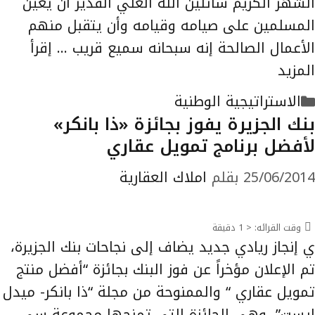
الشهر الكريم سائلين الله العلي القدير أن يعين
المسلمين على صيامه وقيامه وأن يتقبل منهم
الأعمال الصالحة إنه سبحانه سميع قريب …
إقرأ
المزيد
التصنيفات
الاستراتيجية الوطنية
بنك الجزيرة يفوز بجائزة «ذا بانكر»
لأفضل برنامج تمويل عقاري
25/06/2014
بقلم
املاك العقارية
وقت القرائه:
< 1
دقيقة
ي إنجاز ريادي جديد يضاف إلى نجاحات بنك الجزيرة،
تم الإعلان مؤخراً عن فوز البنك بجائزة “أفضل منتج
تمويل عقاري “ والممنوحة من مجلة “ذا بانكر- ميدل
إيست”، وهي الجائزة التي تمنحها مجموعة سي