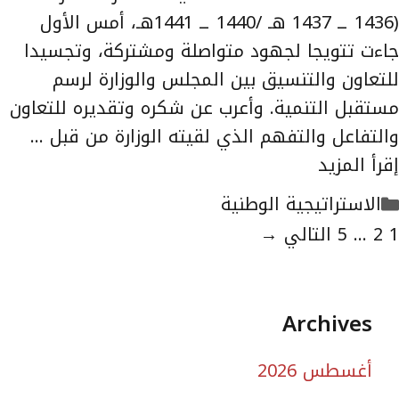
(1436 ــ 1437 هـ /1440 ــ 1441هـ، أمس الأول
جاءت تتويجا لجهود متواصلة ومشتركة، وتجسيدا
للتعاون والتنسيق بين المجلس والوزارة لرسم
مستقبل التنمية. وأعرب عن شكره وتقديره للتعاون
والتفاعل والتفهم الذي لقيته الوزارة من قبل …
إقرأ المزيد
التصنيفات
الاستراتيجية الوطنية
لصفحة
الصفحة
الصفحة
1
2
...
5
التالي
→
Archives
أغسطس 2026