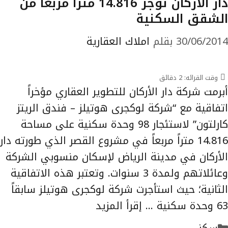
دار الأركان تؤجر 14.816 متراً مربعاً من
الشقق السكنية
30/06/2014
بقلم
املاك العقارية
وقت القرائه:
2
دقائق
أبرمت شركة دار الأركان للتطوير العقاري مؤخراً
اتفاقية مع “شركة لوكجرى هوتيلز – فندق الريتز
كارلتون” لاستئجار 98 وحدة سكنية على مساحة
14.816 متراً مربعاً في مشروع القصر الذي طورته دار
الأركان في مدينة الرياض لإسكان منسوبي الشركة
وعائلاتهم ولمدة 3 سنوات. وتعتبر هذه الاتفاقية
الثانية؛ حيث استأجرت شركة لوكجرى هوتيلز سابقاً
63 وحدة سكنية …
إقرأ المزيد
التصنيفات