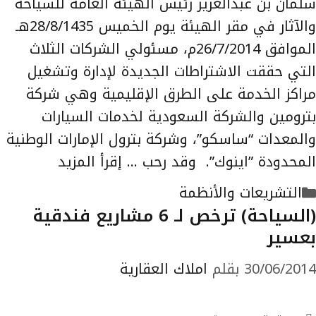
سلمان بن عبدالعزيز رئيس ‏الهيئة العامة للسياحة
والآثار في مقر الهيئة يوم الخميس 28/8/1435هـ
الموافق 26/7/2014م، مسئولي ‏الشركات الثلاث
التي حققت الاشتراطات الجديدة لإدارة وتشغيل
مراكز ‏الخدمة على الطرق الإقليمية وهي شركة
بترومين والشركة السعودية لخدمات ‏السيارات
والمعدات “ساسكو”، وشركة بترول الإمارات الوطنية
المحدودة ‏‏”اينوك”. ‏ وقد رحب …
إقرأ المزيد
التصنيفات
التشريعات والأنظمة
(السياحة) ترخص لـ 6 مشاريع فندقية
بعسير
30/06/2014
بقلم
املاك العقارية